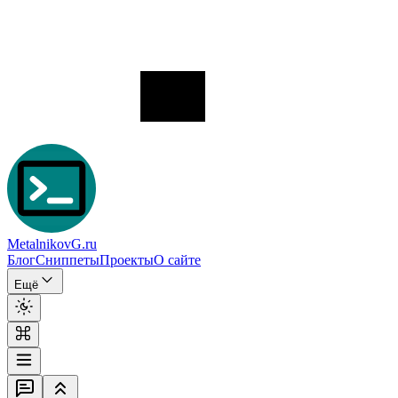
MetalnikovG.ru
Блог
Сниппеты
Проекты
О сайте
Ещё