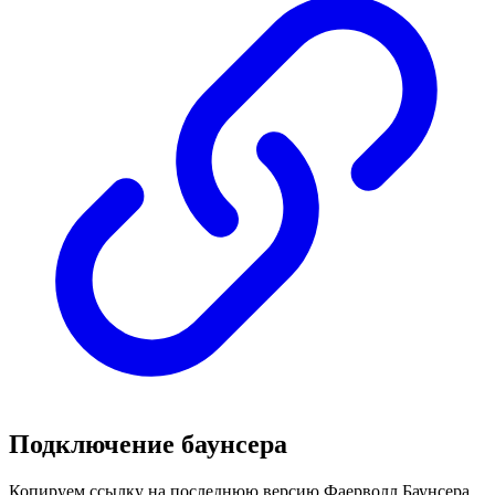
Подключение баунсера
Копируем ссылку на последнюю версию Фаерволл Баунсера