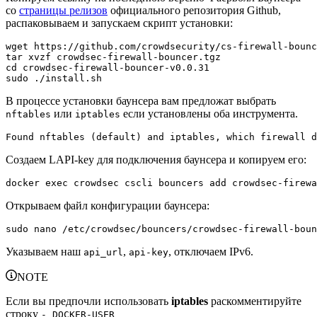
со
страницы релизов
официального репозитория Github,
распаковываем и запускаем скрипт установки:
wget
tar
cd
sudo
В процессе установки баунсера вам предложат выбрать
или
если установлены оба инструмента.
nftables
iptables
Found
nftables
(
default
)
 and iptables
,
 which firewall 
d
Создаем LAPI-key для подключения баунсера и копируем его:
docker
exec
 crowdsec cscli bouncers 
add
Открываем файл конфигурации баунсера:
sudo
nano
Указываем наш
,
, отключаем IPv6.
api_url
api-key
NOTE
Если вы предпочли использовать
iptables
раскомментируйте
строку
- DOCKER-USER