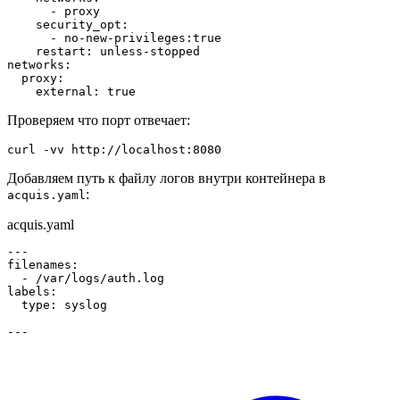
-
security_opt
:
-
 no
-
new
-
privileges
:
true
restart
:
 unless
-
networks
:
proxy
:
external
:
true
Проверяем что порт отвечает:
curl
-vv
Добавляем путь к файлу логов внутри контейнера в
:
acquis.yaml
acquis.yaml
---
filenames
:
-
labels
:
type
:
---