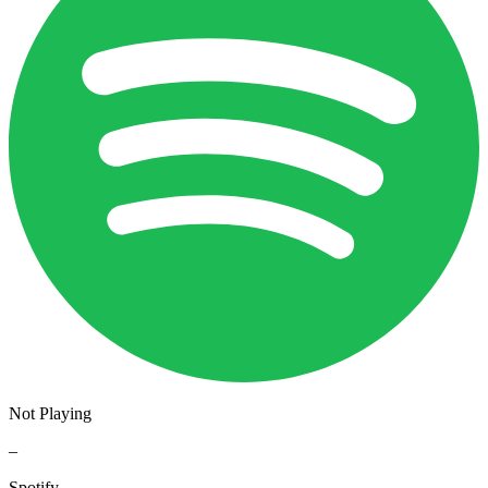
Not Playing
–
Spotify