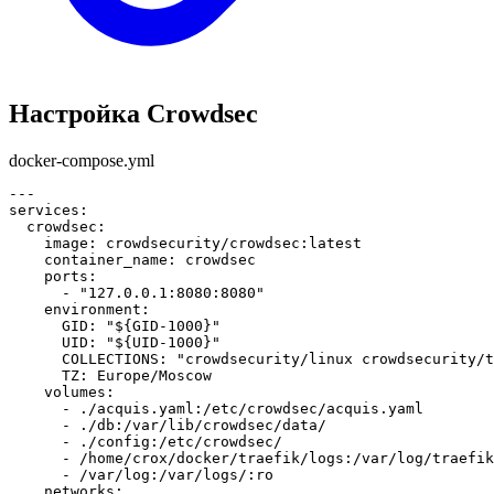
Настройка Crowdsec
docker-compose.yml
---
services
:
crowdsec
:
image
:
 crowdsecurity/crowdsec
:
container_name
:
ports
:
-
"127.0.0.1:8080:8080"
environment
:
GID
:
"${GID-1000}"
UID
:
"${UID-1000}"
COLLECTIONS
:
"crowdsecurity/linux crowdsecurity/t
TZ
:
volumes
:
-
 ./acquis.yaml
:
-
 ./db
:
-
 ./config
:
-
 /home/crox/docker/traefik/logs
:
/var/log/traefik
-
 /var/log
:
/var/logs/
:
networks
: