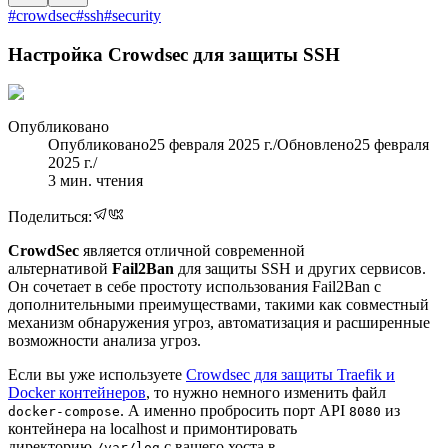
#
crowdsec
#
ssh
#
security
Настройка Crowdsec для защиты SSH
Опубликовано
Опубликовано
25 февраля 2025 г.
/
Обновлено
25 февраля
2025 г.
/
3
мин. чтения
Поделиться:
CrowdSec
является отличной современной
альтернативой
Fail2Ban
для защиты SSH и других сервисов.
Он сочетает в себе простоту использования Fail2Ban с
дополнительными преимуществами, такими как совместный
механизм обнаружения угроз, автоматизация и расширенные
возможности анализа угроз.
Если вы уже используете
Crowdsec для защиты Traefik и
Docker контейнеров
, то нужно немного изменить файл
. А именно пробросить порт API
из
docker-compose
8080
контейнера на localhost и примонтировать
директорию
с вашего хоста в
/var/log