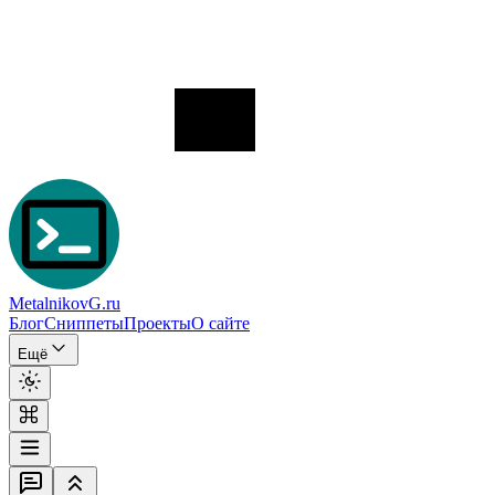
MetalnikovG.ru
Блог
Сниппеты
Проекты
О сайте
Ещё