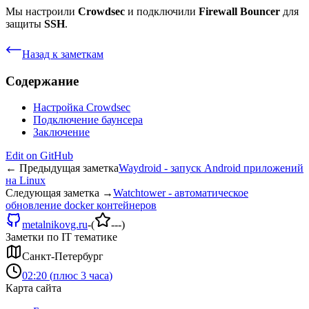
Мы настроили
Crowdsec
и подключили
Firewall Bouncer
для
защиты
SSH
.
Назад к заметкам
Содержание
Настройка Crowdsec
Подключение баунсера
Заключение
Edit on
GitHub
← Предыдущая заметка
Waydroid - запуск Android приложений
на Linux
Следующая заметка →
Watchtower - автоматическое
обновление docker контейнеров
metalnikovg.ru
-
(
---
)
Заметки по IT тематике
Санкт-Петербург
02:20
(
плюс 3 часа
)
Карта сайта