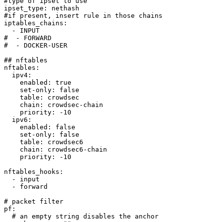
#type of ipset to use
ipset_type
:
#if present, insert rule in those chains
iptables_chains
:
-
#  - FORWARD
#  - DOCKER-USER
## nftables
nftables
:
ipv4
:
enabled
:
true
set-only
:
false
table
:
chain
:
 crowdsec
-
priority
:
-10
ipv6
:
enabled
:
false
set-only
:
false
table
:
chain
:
 crowdsec6
-
priority
:
-10
nftables_hooks
:
-
-
# packet filter
pf
:
# an empty string disables the anchor