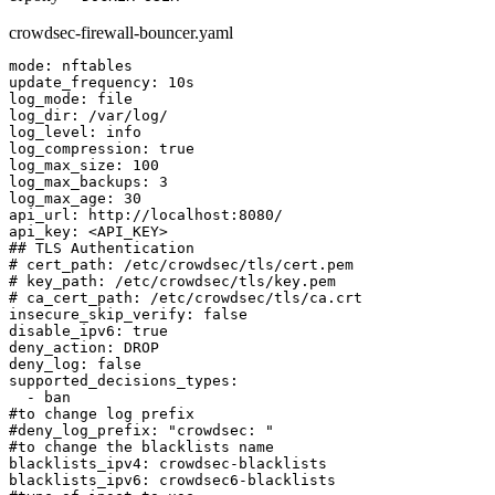
crowdsec-firewall-bouncer.yaml
mode
:
update_frequency
:
log_mode
:
log_dir
:
log_level
:
log_compression
:
true
log_max_size
:
100
log_max_backups
:
3
log_max_age
:
30
api_url
:
 http
:
//localhost
:
api_key
:
 <API_KEY
>
## TLS Authentication
# cert_path: /etc/crowdsec/tls/cert.pem
# key_path: /etc/crowdsec/tls/key.pem
# ca_cert_path: /etc/crowdsec/tls/ca.crt
insecure_skip_verify
:
false
disable_ipv6
:
true
deny_action
:
deny_log
:
false
supported_decisions_types
:
-
#to change log prefix
#deny_log_prefix: "crowdsec: "
#to change the blacklists name
blacklists_ipv4
:
 crowdsec
-
blacklists_ipv6
:
 crowdsec6
-